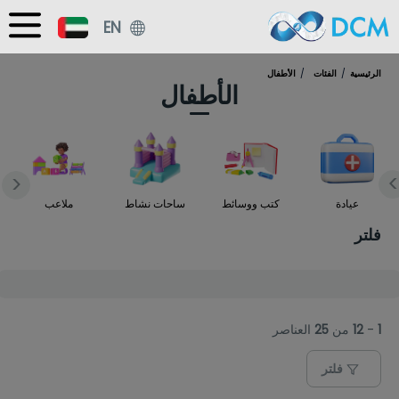
EN
الرئيسية
الفئات
الأطفال
الأطفال
>
<
عيادة
كتب ووسائط
ساحات نشاط
ملاعب
فلتر
1
-
12
من
25
العناصر
فلتر