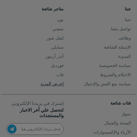
عننا
متاجر شائعة
عننا
نون
تواصل معنا
نمشي
وظائف
ليفل شوز
الإسئلة الشائعة
ستايلي
المدونة
أندر أرمور
سياسة الخصوصية
فورديل
الاحكام والشروط
قاب
سياسة منع الغش والإحتيال
إعرض المزيد
فئات شائعة
إشترك في بريدنا الإلكتروني
لتحصل علي أخر الاخبار
سوق
والمستجدات
الصحة والجمال
الأزياء والإكسسوارات