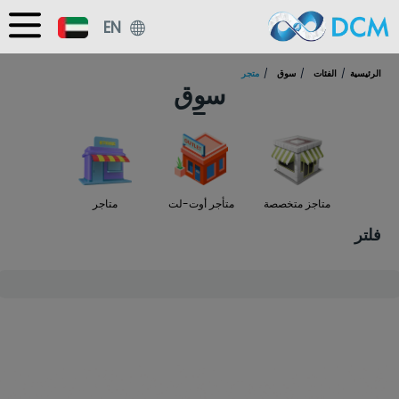
EN
الرئيسية
الفئات
سوق
متجر
سوق
متاجز متخصصة
متأجر أوت-لت
متاجر
فلتر