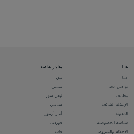
عننا
متاجر شائعة
عننا
نون
تواصل معنا
نمشي
وظائف
ليفل شوز
الإسئلة الشائعة
ستايلي
المدونة
أندر أرمور
سياسة الخصوصية
فورديل
الاحكام والشروط
قاب