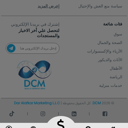
سياسة منع الغش والإحتيال
إعرض المزيد
فئات شائعة
إشترك في بريدنا الإلكتروني
لتحصل علي أخر الاخبار
سوق
والمستجدات
الصحة والجمال
الأزياء والإكسسوارات
الأثاث والديكور
الأطفال
الرياضة
خدمات منزلية
© 2026
DCM
. كل الحقوق محفوظة |
Dar Alafkar Marketing L.L.C
|
|
|