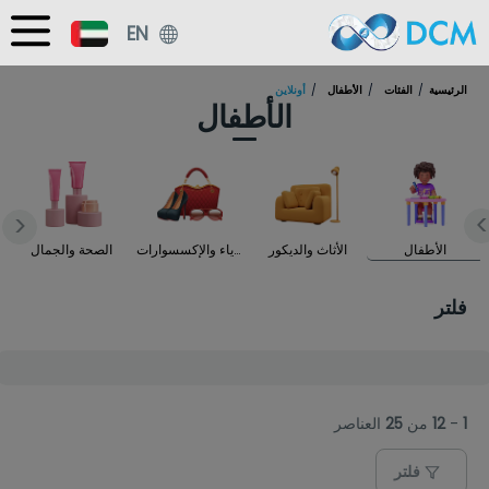
EN
الرئيسية
الفئات
الأطفال
أونلاين
الأطفال
>
<
الأطفال
الأثاث والديكور
الأزياء والإكسسوارات
الصحة والجمال
فلتر
1
-
12
من
25
العناصر
فلتر