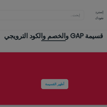
إسترد
نقودك
قسيمة GAP والخصم والكود الترويجي
أظهر القسيمة